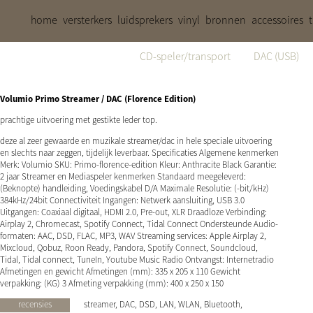
home
versterkers
luidsprekers
vinyl
bronnen
accessoires
CD-speler/transport
DAC (USB)
Volumio Primo Streamer / DAC (Florence Edition)
prachtige uitvoering met gestikte leder top.
deze al zeer gewaarde en muzikale streamer/dac in hele speciale uitvoering
en slechts naar zeggen, tijdelijk leverbaar. Specificaties Algemene kenmerken
Merk: Volumio SKU: Primo-florence-edition Kleur: Anthracite Black Garantie:
2 jaar Streamer en Mediaspeler kenmerken Standaard meegeleverd:
(Beknopte) handleiding, Voedingskabel D/A Maximale Resolutie: (-bit/kHz)
384kHz/24bit Connectiviteit Ingangen: Netwerk aansluiting, USB 3.0
Uitgangen: Coaxiaal digitaal, HDMI 2.0, Pre-out, XLR Draadloze Verbinding:
Airplay 2, Chromecast, Spotify Connect, Tidal Connect Ondersteunde Audio-
formaten: AAC, DSD, FLAC, MP3, WAV Streaming services: Apple Airplay 2,
Mixcloud, Qobuz, Roon Ready, Pandora, Spotify Connect, Soundcloud,
Tidal, Tidal connect, TuneIn, Youtube Music Radio Ontvangst: Internetradio
Afmetingen en gewicht Afmetingen (mm): 335 x 205 x 110 Gewicht
verpakking: (KG) 3 Afmeting verpakking (mm): 400 x 250 x 150
recensies
streamer, DAC, DSD, LAN, WLAN, Bluetooth,