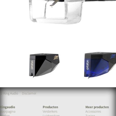
© King Audio
Disclaimer
Kingaudio
Producten
Meer producten
Voorpagina
Versterkers
Accessoires
Merken
Luidsprekers
Tuning