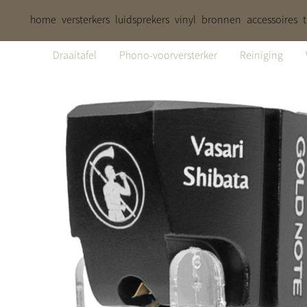
home
versterkers
luidsprekers
vinyl
bronnen
accessoires
Draaitafel
Phono-voorversterker
Reiniging