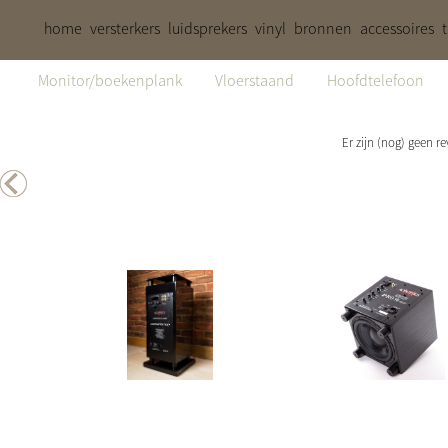
home
versterkers
luidsprekers
vinyl
bronnen
accessoires
Monitor/boekenplank
Vloerstaand
Hoofdtelefoon
Er zijn (nog) geen r