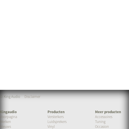
© King Audio
Disclaimer
Kingaudio
Producten
Meer producten
Voorpagina
Versterkers
Accessoires
Merken
Luidsprekers
Tuning
Nieuws
Vinyl
Occasion