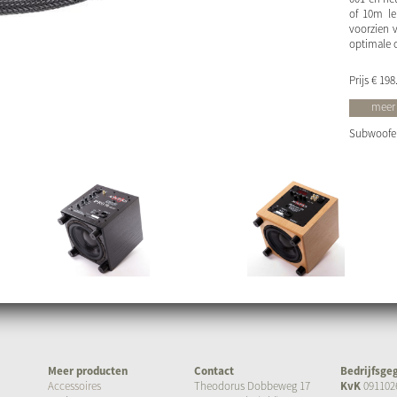
of 10m le
voorzien 
optimale o
Prijs
€ 198
meer 
Subwoofer,
Meer producten
Contact
Bedrijfsge
Accessoires
Theodorus Dobbeweg 17
KvK
091102