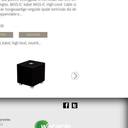
ngtes. BASS-IC kabel BASS-IC High-Level Cable is
van hoogwaardige vergulde spade terminals die de
ppervlakte e...
.00
info
recensies
 kabel, high level, neutrik ,
gevens
66