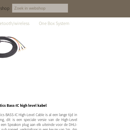
shop
etooth/wireless
One Box System
ics Bass-IC high level kabel
cs BASS-IC High-Level Cable is al een lange tijd in
ing, dit is een speciale versie van de High-Level
 een Speakon plug aan elk uiteinde voor de DHLI-
t sub paneel, verkrijgbaar in een keuze van 1m, 4m