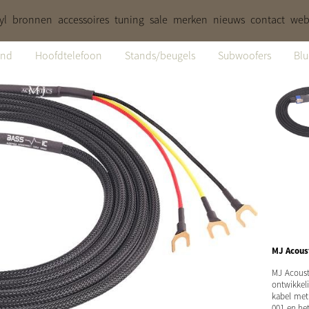
yl
bronnen
accessoires
tuning
sale
merken
nieuws
contact
web
and
Hoofdtelefoon
Stands/beugels
Subwoofers
Blu
MJ Acoust
MJ Acousti
ontwikkel
kabel met
001 en he