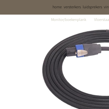
home
versterkers
luidsprekers
vin
Monitor/boekenplank
Vloersta