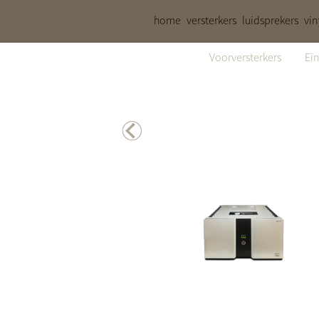
home
versterkers
luidsprekers
vin
Voorversterkers
Ein