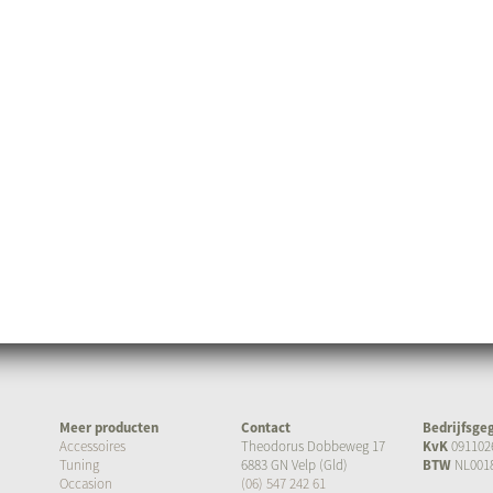
Meer producten
Contact
Bedrijfsge
Accessoires
Theodorus Dobbeweg 17
KvK
091102
Tuning
6883 GN Velp (Gld)
BTW
NL001
Occasion
(06) 547 242 61