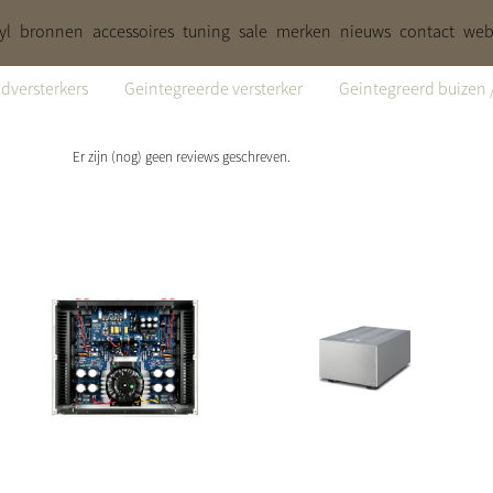
yl
bronnen
accessoires
tuning
sale
merken
nieuws
contact
web
dversterkers
Geintegreerde versterker
Geintegreerd buizen 
Er zijn (nog) geen reviews geschreven.