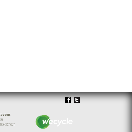
gevens
66
883007B74