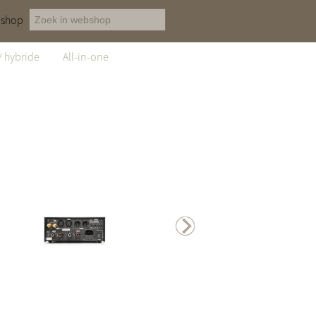
shop
/ hybride
All-in-one