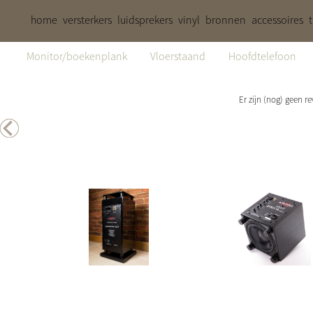
home
versterkers
luidsprekers
vinyl
bronnen
accessoires
Monitor/boekenplank
Vloerstaand
Hoofdtelefoon
Er zijn (nog) geen r