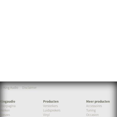
© King Audio
Disclaimer
Kingaudio
Producten
Meer producten
Voorpagina
Versterkers
Accessoires
Merken
Luidsprekers
Tuning
Nieuws
Vinyl
Occasion