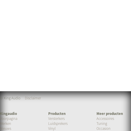
© King Audio
Disclaimer
Kingaudio
Producten
Meer producten
Voorpagina
Versterkers
Accessoires
Merken
Luidsprekers
Tuning
Nieuws
Vinyl
Occasion