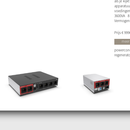
als je kij
apparatu
voedingen
3600VA 8
Vermogen T
Prijs
€ 999
meer 
powercondi
regenerat