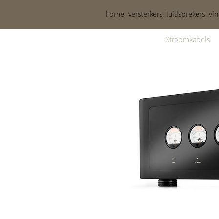
home
versterkers
luidsprekers
vin
Stroomkabels