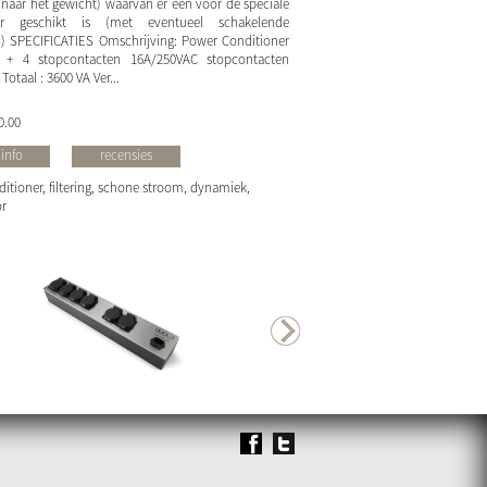
kt naar het gewicht) waarvan er een voor de speciale
ur geschikt is (met eventueel schakelende
) SPECIFICATIES Omschrijving: Power Conditioner
 + 4 stopcontacten 16A/250VAC stopcontacten
otaal : 3600 VA Ver...
0.00
info
recensies
tioner, filtering, schone stroom, dynamiek,
or