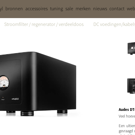
yl
bronnen
accessoires
tuning
sale
merken
nieuws
contact
web
Stroomfilter / regenerator / verdeeldoos
DC voedingen/kabel
Audes DT
Veel hoeve
Een ultie
gevraagd 