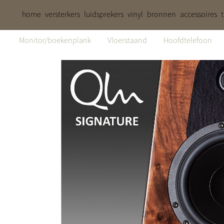
home
versterkers
luidsprekers
vinyl
bronnen
accessoires
Monitor/boekenplank
Vloerstaand
Hoofdtelefoon