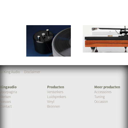
© King Audio
Disclaimer
Kingaudio
Producten
Meer producten
Voorpagina
Versterkers
Accessoires
Merken
Luidsprekers
Tuning
Nieuws
Vinyl
Occasion
Contact
Bronnen