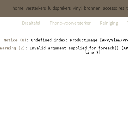
home
versterkers
luidsprekers
vinyl
bronnen
accessoires
Draaitafel
Phono-voorversterker
Reiniging
Notice
 (8)
: Undefined index: ProductImage [
APP/View/Pr
Warning
 (2)
: Invalid argument supplied for foreach() [
AP
line 
7
]