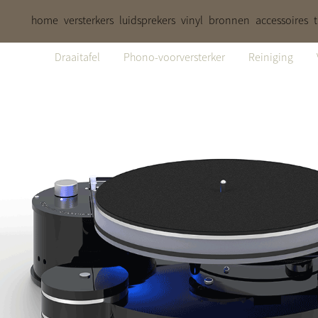
home
versterkers
luidsprekers
vinyl
bronnen
accessoires
Draaitafel
Phono-voorversterker
Reiniging