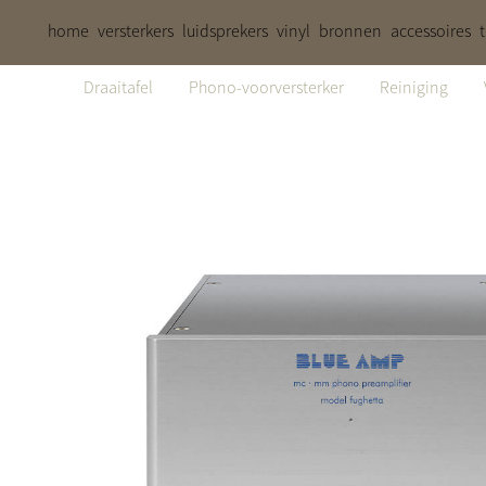
home
versterkers
luidsprekers
vinyl
bronnen
accessoires
Draaitafel
Phono-voorversterker
Reiniging