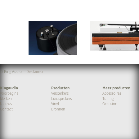
© King Audio
Disclaimer
Kingaudio
Producten
Meer producten
Voorpagina
Versterkers
Accessoires
Merken
Luidsprekers
Tuning
Nieuws
Vinyl
Occasion
Contact
Bronnen