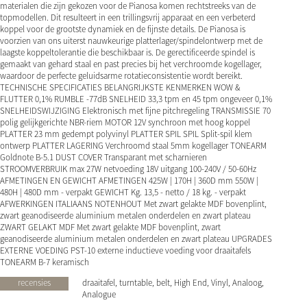
materialen die zijn gekozen voor de Pianosa komen rechtstreeks van de
topmodellen. Dit resulteert in een trillingsvrij apparaat en een verbeterd
koppel voor de grootste dynamiek en de fijnste details. De Pianosa is
voorzien van ons uiterst nauwkeurige platterlager/spindelontwerp met de
laagste koppeltolerantie die beschikbaar is. De gerectificeerde spindel is
gemaakt van gehard staal en past precies bij het verchroomde kogellager,
waardoor de perfecte geluidsarme rotatieconsistentie wordt bereikt.
TECHNISCHE SPECIFICATIES BELANGRIJKSTE KENMERKEN WOW &
FLUTTER 0,1% RUMBLE -77dB SNELHEID 33,3 tpm en 45 tpm ongeveer 0,1%
SNELHEIDSWIJZIGING Elektronisch met fijne pitchregeling TRANSMISSIE 70
polig gelijkgerichte NBR-riem MOTOR 12V synchroon met hoog koppel
PLATTER 23 mm gedempt polyvinyl PLATTER SPIL SPIL Split-spil klem
ontwerp PLATTER LAGERING Verchroomd staal 5mm kogellager TONEARM
Goldnote B-5.1 DUST COVER Transparant met scharnieren
STROOMVERBRUIK max 27W netvoeding 18V uitgang 100-240V / 50-60Hz
AFMETINGEN EN GEWICHT AFMETINGEN 425W | 170H | 360D mm 550W |
480H | 480D mm - verpakt GEWICHT Kg. 13,5 - netto / 18 kg. - verpakt
AFWERKINGEN ITALIAANS NOTENHOUT Met zwart gelakte MDF bovenplint,
zwart geanodiseerde aluminium metalen onderdelen en zwart plateau
ZWART GELAKT MDF Met zwart gelakte MDF bovenplint, zwart
geanodiseerde aluminium metalen onderdelen en zwart plateau UPGRADES
EXTERNE VOEDING PST-10 externe inductieve voeding voor draaitafels
TONEARM B-7 keramisch
recensies
draaitafel, turntable, belt, High End, Vinyl, Analoog,
Analogue