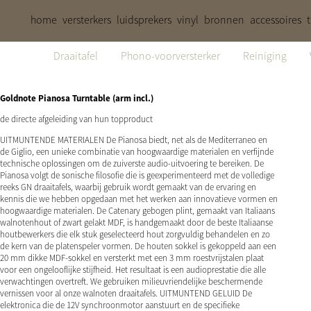
home
versterkers
luidsprekers
vinyl
bronnen
accessoires
Draaitafel
Phono-voorversterker
Reiniging
Goldnote Pianosa Turntable (arm incl.)
de directe afgeleiding van hun topproduct
UITMUNTENDE MATERIALEN De Pianosa biedt, net als de Mediterraneo en
de Giglio, een unieke combinatie van hoogwaardige materialen en verfijnde
technische oplossingen om de zuiverste audio-uitvoering te bereiken. De
Pianosa volgt de sonische filosofie die is geexperimenteerd met de volledige
reeks GN draaitafels, waarbij gebruik wordt gemaakt van de ervaring en
kennis die we hebben opgedaan met het werken aan innovatieve vormen en
hoogwaardige materialen. De Catenary gebogen plint, gemaakt van Italiaans
walnotenhout of zwart gelakt MDF, is handgemaakt door de beste Italiaanse
houtbewerkers die elk stuk geselecteerd hout zorgvuldig behandelen en zo
de kern van de platenspeler vormen. De houten sokkel is gekoppeld aan een
20 mm dikke MDF-sokkel en versterkt met een 3 mm roestvrijstalen plaat
voor een ongelooflijke stijfheid. Het resultaat is een audioprestatie die alle
verwachtingen overtreft. We gebruiken milieuvriendelijke beschermende
vernissen voor al onze walnoten draaitafels. UITMUNTEND GELUID De
elektronica die de 12V synchroonmotor aanstuurt en de specifieke