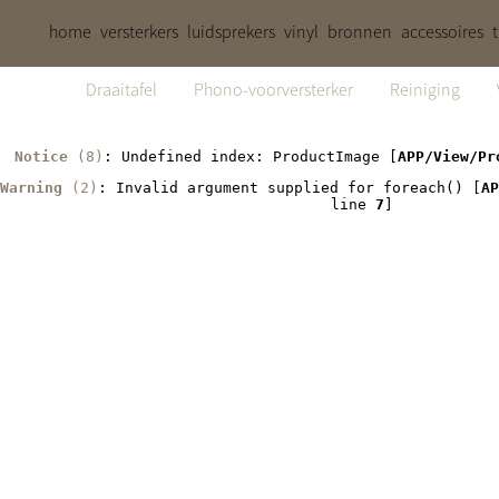
home
versterkers
luidsprekers
vinyl
bronnen
accessoires
Draaitafel
Phono-voorversterker
Reiniging
Notice
 (8)
: Undefined index: ProductImage [
APP/View/Pr
Warning
 (2)
: Invalid argument supplied for foreach() [
AP
line 
7
]