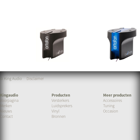
© King Audio
Disclaimer
Kingaudio
Producten
Meer producten
Voorpagina
Versterkers
Accessoires
Merken
Luidsprekers
Tuning
Nieuws
Vinyl
Occasion
Contact
Bronnen