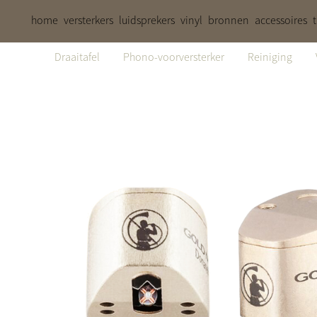
home
versterkers
luidsprekers
vinyl
bronnen
accessoires
Draaitafel
Phono-voorversterker
Reiniging