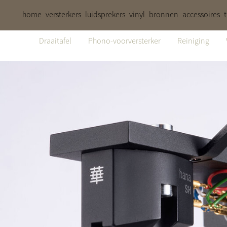
home
versterkers
luidsprekers
vinyl
bronnen
accessoires
Draaitafel
Phono-voorversterker
Reiniging