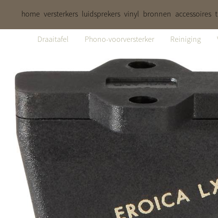
home
versterkers
luidsprekers
vinyl
bronnen
accessoires
Draaitafel
Phono-voorversterker
Reiniging