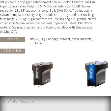
dat je voor zijn prijs geen beter element dan de Ortofon Cadenza Blue kan
kopen. Specificaties: Output: 0.5mV Channel balance: < 1.2 dB Channel
separation: 23 dB Frequency range at -3 dB: 20Hz-50kHz Tracking ability:
80Î¼m Compliance: 12 Stylus type: Nude FG 70, ruby cantilever Tracking
force range: 2.2-2.7g, 2.5g recommended Tracking angle: 20 graden Internal
impedance: 5 Ohm Recommended load impedance: 50-200 Ohm Body
material: Stainless steel/aluminum Body color: Black with Blue accents
Weight: 10.7g
recensies
MM/MC, HQ, Cartridge, element, naald, draaitafel,
turntable
bekijk in webshop
© King Audio
Disclaimer