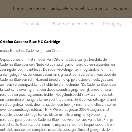
home
versterkers
luidsprekers
vinyl
bronnen
accessoires
Draaitafel
Phono-voorversterker
Reiniging
Ortofon Cadenza Blue MC Cartridge
middelste uit de Cadenza lijn van Ortofon
Gepositioneerd in het midden van Ortofon's Cadenza lijn, beschikt de
Cadenza Blue over een Nude FG 70 naald, gemonteerd op een ultra-dun en
zeer rigide robijn cantilever. De spoelwikkelingen zijn nog strakker om het
anker gelegd, wat de kanaalbalans en signaalstroom verbetert, waardoor de
Cadenza Blue een schrikbarend breed en diep geluidsbeeld heeft, gepaard
aan een verbazingwekkende helderheid en definitie. "De Cadenza Blue is een
fantastische ervaring, met een diepe soundstaging, heerlijk breed timbral-
resolutie en prachtig sonore treble;. Het geluidsbeeld strekt zich breed uit,
instrumenten en zangers komen echt tot leven. De Blue was uitdagend snel
en diep gedetailleerd, drums hadden een heerlijk resonerend effect, alsof ze
over de soundstage rolden. " Hi-Fi Wereld augustus 2009 Gezegend met
soepele, vloeiende hoge tonen, bliksemsnelle timing, en eye-opening
resolutie, garandeerd de Cadenza Blue nieuwe dimensies van elke LP in je
collectie. De Blue bezit een enorme impact in het hele frequentiebereik en
ontrafelt moeiteloos complexe muzikale passages. Simpel gezegd, ik denk